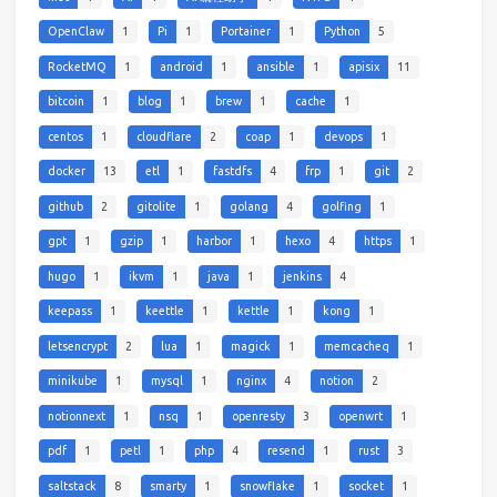
OpenClaw
1
Pi
1
Portainer
1
Python
5
RocketMQ
1
android
1
ansible
1
apisix
11
bitcoin
1
blog
1
brew
1
cache
1
centos
1
cloudflare
2
coap
1
devops
1
docker
13
etl
1
fastdfs
4
frp
1
git
2
github
2
gitolite
1
golang
4
golfing
1
gpt
1
gzip
1
harbor
1
hexo
4
https
1
hugo
1
ikvm
1
java
1
jenkins
4
keepass
1
keettle
1
kettle
1
kong
1
letsencrypt
2
lua
1
magick
1
memcacheq
1
minikube
1
mysql
1
nginx
4
notion
2
notionnext
1
nsq
1
openresty
3
openwrt
1
pdf
1
petl
1
php
4
resend
1
rust
3
saltstack
8
smarty
1
snowflake
1
socket
1