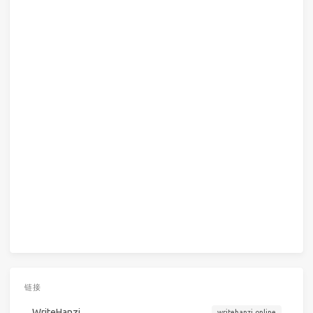
链接
WriteHanzi
writehanzi.online