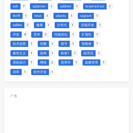
solr
7
sqlserver
1
sublime
1
tesseract-ocr
1
thrift
1
tmux
1
ubuntu
1
vagrant
1
zabbix
2
健康
1
分布式
1
后端开发
1
开发
9
思考
3
性能优化
1
扩展性
1
技术趋势
1
控糖
1
摇号
1
智能体
1
极简主义
1
架构
1
标签1
1
程序员
1
系统设计
1
网络
2
营养学
1
血糖管理
1
词库
1
软件开发
1
广告