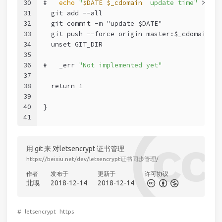
30
# 
echo
"
$DATE
$_cdomain
  update time"
 >>
$DO
31
  git add --all
32
  git commit -m "update $DATE"
33
  git push --force origin master:$_cdomain
34
  unset GIT_DIR
35
36
# 
  _err 
"Not implemented yet"
37
38
  return 1
39
40
}
41
用 git 来 对letsencrypt 证书管理
https://beixiu.net/dev/letsencrypt证书同步管理/
作者
发布于
更新于
许可协议
北嗅
2018-12-14
2018-12-14
#
letsencrypt
https