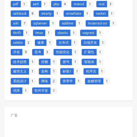
pdf
1
petl
1
php
4
resend
1
rust
3
saltstack
8
smarty
1
snowflake
1
socket
1
solr
7
sqlserver
1
sublime
1
tesseract-ocr
1
thrift
1
tmux
1
ubuntu
1
vagrant
1
zabbix
2
健康
1
分布式
1
后端开发
1
开发
9
思考
3
性能优化
1
扩展性
1
技术趋势
1
控糖
1
摇号
1
智能体
1
极简主义
1
架构
1
标签1
1
程序员
1
系统设计
1
网络
2
营养学
1
血糖管理
1
词库
1
软件开发
1
广告