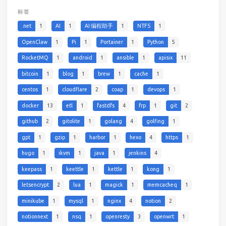
标签
.net
1
AI
1
AI 编程助手
1
NTFS
1
OpenClaw
1
Pi
1
Portainer
1
Python
5
RocketMQ
1
android
1
ansible
1
apisix
11
bitcoin
1
blog
1
brew
1
cache
1
centos
1
cloudflare
2
coap
1
devops
1
docker
13
etl
1
fastdfs
4
frp
1
git
2
github
2
gitolite
1
golang
4
golfing
1
gpt
1
gzip
1
harbor
1
hexo
4
https
1
hugo
1
ikvm
1
java
1
jenkins
4
keepass
1
keettle
1
kettle
1
kong
1
letsencrypt
2
lua
1
magick
1
memcacheq
1
minikube
1
mysql
1
nginx
4
notion
2
notionnext
1
nsq
1
openresty
3
openwrt
1