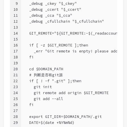
9
  _debug _ckey "$_ckey"
10
  _debug _ccert "$_ccert"
11
  _debug _cca "$_cca"
12
  _debug _cfullchain "$_cfullchain"
13
14
  GIT_REMOTE="${GIT_REMOTE:-$(_readaccountcon
15
16
  if [ -z $GIT_REMOTE ];then
17
    _err "Git remote is enpty! please add GIT
18
  fi
19
20
  cd $DOMAIN_PATH
21
  # 
判断是否有git源
22
  if [ ! -f ".git" ];then
23
    git init
24
    git remote add origin $GIT_REMOTE
25
    git add --all
26
  fi
27
28
  export GIT_DIR=$DOMAIN_PATH/.git
29
  DATE=$(date +%Y%m%d)