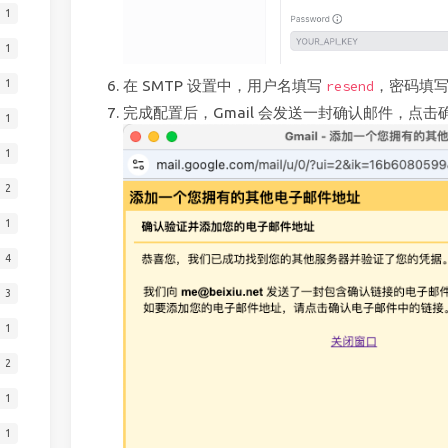
1
1
1
在 SMTP 设置中，用户名填写
，密码填写你
resend
完成配置后，Gmail 会发送一封确认邮件，点击
1
1
2
1
4
3
1
2
1
1