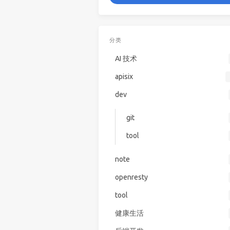
分类
AI 技术
apisix
dev
git
tool
note
openresty
tool
健康生活