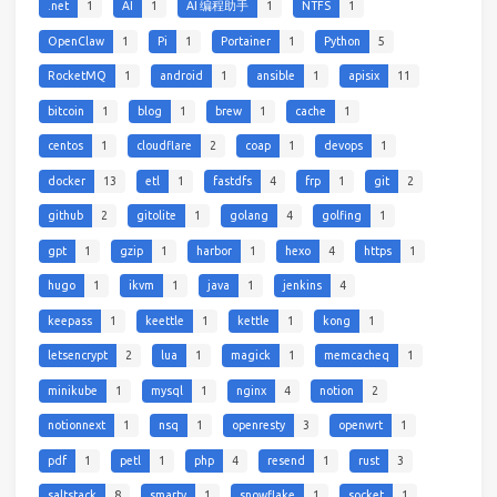
.net
1
AI
1
AI 编程助手
1
NTFS
1
OpenClaw
1
Pi
1
Portainer
1
Python
5
RocketMQ
1
android
1
ansible
1
apisix
11
bitcoin
1
blog
1
brew
1
cache
1
centos
1
cloudflare
2
coap
1
devops
1
docker
13
etl
1
fastdfs
4
frp
1
git
2
github
2
gitolite
1
golang
4
golfing
1
gpt
1
gzip
1
harbor
1
hexo
4
https
1
hugo
1
ikvm
1
java
1
jenkins
4
keepass
1
keettle
1
kettle
1
kong
1
letsencrypt
2
lua
1
magick
1
memcacheq
1
minikube
1
mysql
1
nginx
4
notion
2
notionnext
1
nsq
1
openresty
3
openwrt
1
pdf
1
petl
1
php
4
resend
1
rust
3
saltstack
8
smarty
1
snowflake
1
socket
1