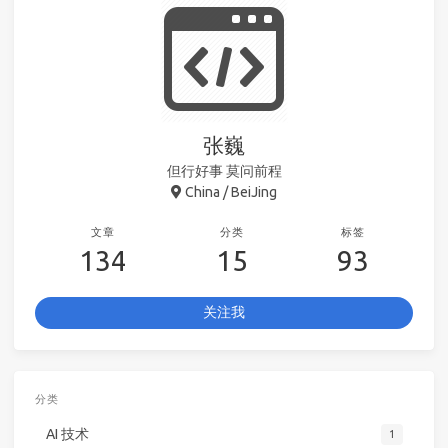
张巍
但行好事 莫问前程
China / BeiJing
文章
分类
标签
134
15
93
关注我
分类
AI 技术
1