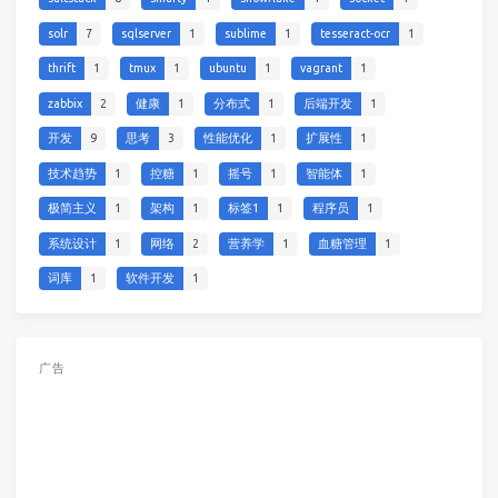
solr
7
sqlserver
1
sublime
1
tesseract-ocr
1
thrift
1
tmux
1
ubuntu
1
vagrant
1
zabbix
2
健康
1
分布式
1
后端开发
1
开发
9
思考
3
性能优化
1
扩展性
1
技术趋势
1
控糖
1
摇号
1
智能体
1
极简主义
1
架构
1
标签1
1
程序员
1
系统设计
1
网络
2
营养学
1
血糖管理
1
词库
1
软件开发
1
广告