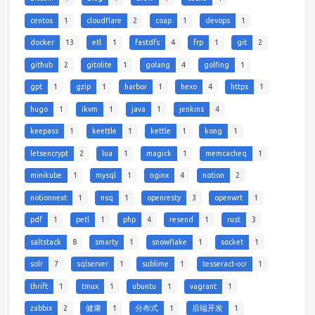
centos
1
cloudflare
2
coap
1
devops
1
docker
13
etl
1
fastdfs
4
frp
1
git
2
github
2
gitolite
1
golang
4
golfing
1
gpt
1
gzip
1
harbor
1
hexo
4
https
1
hugo
1
ikvm
1
java
1
jenkins
4
keepass
1
keettle
1
kettle
1
kong
1
letsencrypt
2
lua
1
magick
1
memcacheq
1
minikube
1
mysql
1
nginx
4
notion
2
notionnext
1
nsq
1
openresty
3
openwrt
1
pdf
1
petl
1
php
4
resend
1
rust
3
saltstack
8
smarty
1
snowflake
1
socket
1
solr
7
sqlserver
1
sublime
1
tesseract-ocr
1
thrift
1
tmux
1
ubuntu
1
vagrant
1
zabbix
2
健康
1
分布式
1
后端开发
1