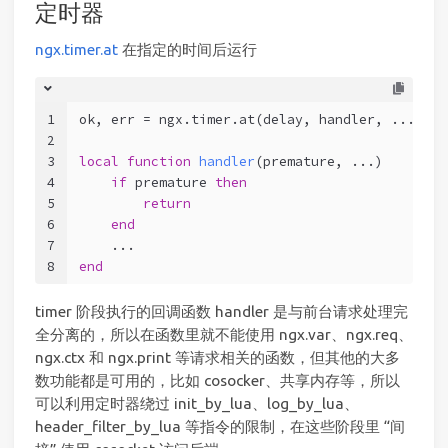
定时器
ngx.timer.at
在指定的时间后运行
1
ok, err = ngx.timer.at(delay, handler, ...) 
-
2
3
local
function
handler
(premature, ...)
-
4
if
 premature 
then
-
5
return
-
6
end
7
    ...                                    
--
8
end
timer 阶段执行的回调函数 handler 是与前台请求处理完
全分离的，所以在函数里就不能使用 ngx.var、ngx.req、
ngx.ctx 和 ngx.print 等请求相关的函数，但其他的大多
数功能都是可用的，比如 cosocker、共享内存等，所以
可以利用定时器绕过 init_by_lua、log_by_lua、
header_filter_by_lua 等指令的限制，在这些阶段里 “间