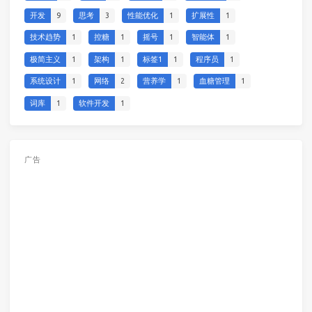
开发
9
思考
3
性能优化
1
扩展性
1
技术趋势
1
控糖
1
摇号
1
智能体
1
极简主义
1
架构
1
标签1
1
程序员
1
系统设计
1
网络
2
营养学
1
血糖管理
1
词库
1
软件开发
1
广告