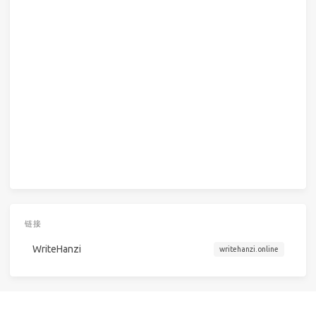
链接
WriteHanzi
writehanzi.online