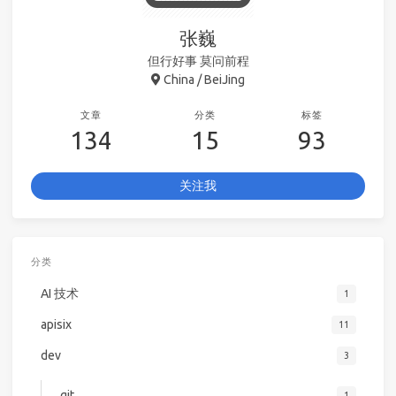
张巍
但行好事 莫问前程
China / BeiJing
文章
分类
标签
134
15
93
关注我
分类
AI 技术
1
apisix
11
dev
3
git
1