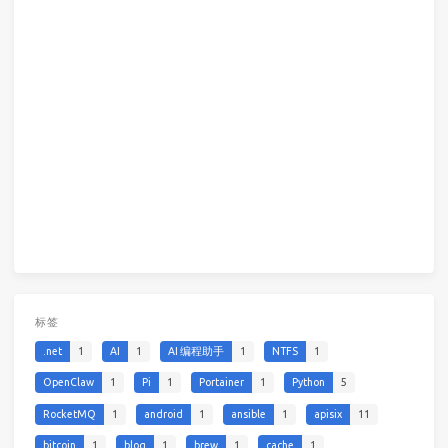
标签
.net
1
AI
1
AI 编程助手
1
NTFS
1
OpenClaw
1
Pi
1
Portainer
1
Python
5
RocketMQ
1
android
1
ansible
1
apisix
11
bitcoin
1
blog
1
brew
1
cache
1