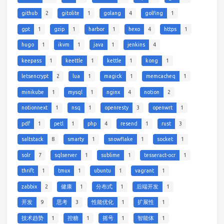
github
2
gitolite
1
golang
4
golfing
1
gpt
1
gzip
1
harbor
1
hexo
4
https
1
hugo
1
ikvm
1
java
1
jenkins
4
keepass
1
keettle
1
kettle
1
kong
1
letsencrypt
2
lua
1
magick
1
memcacheq
1
minikube
1
mysql
1
nginx
4
notion
2
notionnext
1
nsq
1
openresty
3
openwrt
1
pdf
1
petl
1
php
4
resend
1
rust
3
saltstack
8
smarty
1
snowflake
1
socket
1
solr
7
sqlserver
1
sublime
1
tesseract-ocr
1
thrift
1
tmux
1
ubuntu
1
vagrant
1
zabbix
2
健康
1
分布式
1
后端开发
1
开发
9
思考
3
性能优化
1
扩展性
1
技术趋势
1
控糖
1
摇号
1
智能体
1