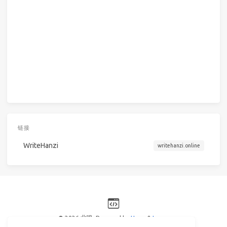
链接
WriteHanzi
writehanzi.online
© 2026 北嗅
Powered by
Hexo
&
Icarus